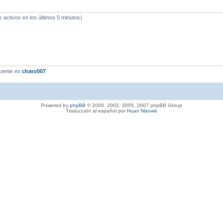
s activos en los últimos 5 minutos)
ciente es
chato007
Powered by
phpBB
© 2000, 2002, 2005, 2007 phpBB Group
Traducción al español por
Huan Manwë