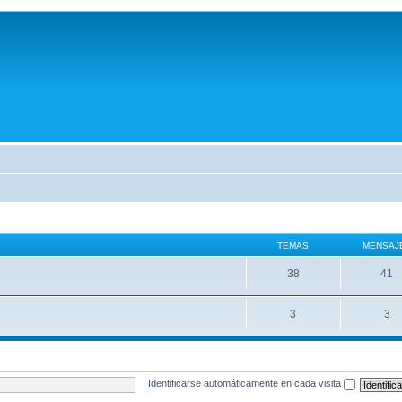
TEMAS
MENSAJ
38
41
3
3
|
Identificarse automáticamente en cada visita