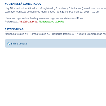
¿QUIÉN ESTÁ CONECTADO?
Hay
5
Usuarios identificados :: 0 registrado, 0 ocultos y 5 invitados (basados en usuario
La mayor cantidad de usuarios identificados fue
6273
el Mar Feb 10, 2026 7:10 am
Usuarios registrados: No hay usuarios registrados visitando el Foro
Referencia:
Administradores
,
Moderadores globales
ESTADÍSTICAS
Mensajes totales
44
• Temas totales
41
• Usuarios totales
13
• Nuestro Miembro más re
Índice general