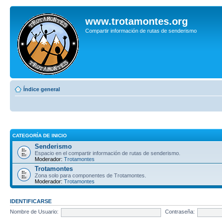
www.trotamontes.org
Compartir información de rutas de senderismo
Índice general
CATEGORÍA DE INICIO
Senderismo
Espacio en el compartir información de rutas de senderismo.
Moderador:
Trotamontes
Trotamontes
Zona solo para componentes de Trotamontes.
Moderador:
Trotamontes
IDENTIFICARSE
Nombre de Usuario:
Contraseña: