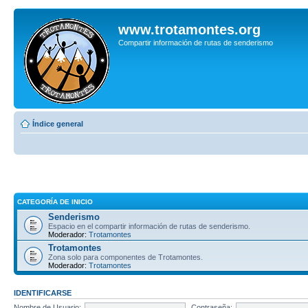
www.trotamontes.org
Compartir información de rutas de senderismo
Índice general
CATEGORÍA DE INICIO
Senderismo
Espacio en el compartir información de rutas de senderismo.
Moderador:
Trotamontes
Trotamontes
Zona solo para componentes de Trotamontes.
Moderador:
Trotamontes
IDENTIFICARSE
Nombre de Usuario:
Contraseña: