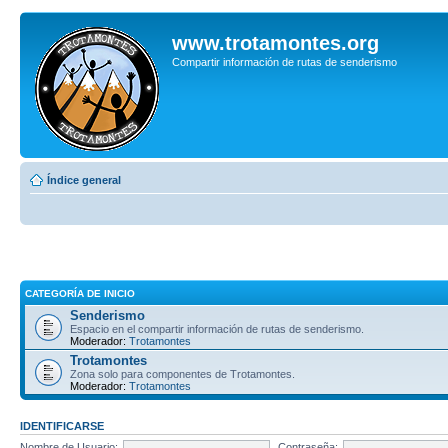
www.trotamontes.org
Compartir información de rutas de senderismo
Índice general
CATEGORÍA DE INICIO
Senderismo
Espacio en el compartir información de rutas de senderismo.
Moderador:
Trotamontes
Trotamontes
Zona solo para componentes de Trotamontes.
Moderador:
Trotamontes
IDENTIFICARSE
Nombre de Usuario:
Contraseña: