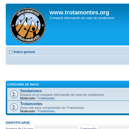
www.trotamontes.org
Compartir información de rutas de senderismo
Índice general
CATEGORÍA DE INICIO
Senderismo
Espacio en el compartir información de rutas de senderismo.
Moderador:
Trotamontes
Trotamontes
Zona solo para componentes de Trotamontes.
Moderador:
Trotamontes
IDENTIFICARSE
Nombre de Usuario:
Contraseña: