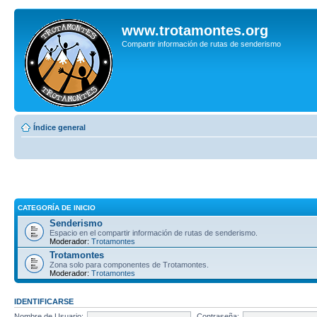
www.trotamontes.org
Compartir información de rutas de senderismo
Índice general
CATEGORÍA DE INICIO
Senderismo
Espacio en el compartir información de rutas de senderismo.
Moderador:
Trotamontes
Trotamontes
Zona solo para componentes de Trotamontes.
Moderador:
Trotamontes
IDENTIFICARSE
Nombre de Usuario:
Contraseña: