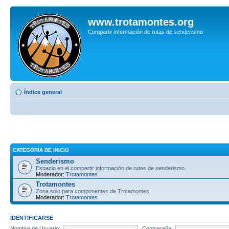
www.trotamontes.org
Compartir información de rutas de senderismo
Índice general
CATEGORÍA DE INICIO
Senderismo
Espacio en el compartir información de rutas de senderismo.
Moderador:
Trotamontes
Trotamontes
Zona solo para componentes de Trotamontes.
Moderador:
Trotamontes
IDENTIFICARSE
Nombre de Usuario:
Contraseña: