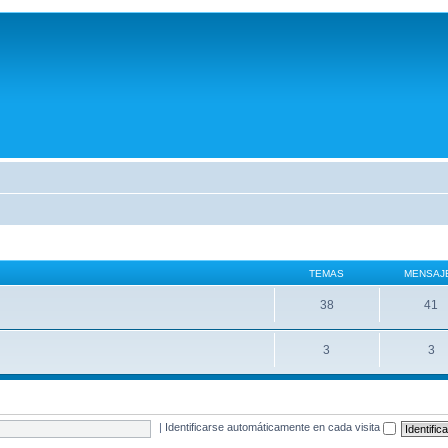
TEMAS
MENSAJ
38
41
3
3
|
Identificarse automáticamente en cada visita