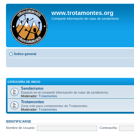
www.trotamontes.org
Compartir información de rutas de senderismo
Índice general
CATEGORÍA DE INICIO
Senderismo
Espacio en el compartir información de rutas de senderismo.
Moderador:
Trotamontes
Trotamontes
Zona solo para componentes de Trotamontes.
Moderador:
Trotamontes
IDENTIFICARSE
Nombre de Usuario:
Contraseña: