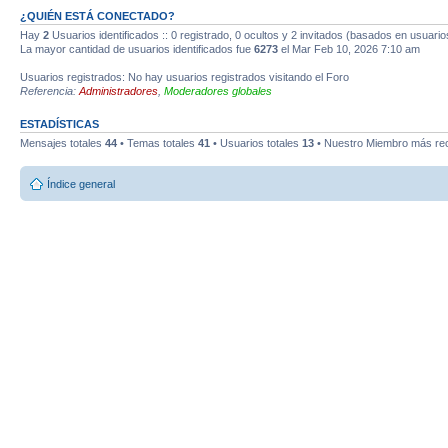
¿QUIÉN ESTÁ CONECTADO?
Hay
2
Usuarios identificados :: 0 registrado, 0 ocultos y 2 invitados (basados en usuario
La mayor cantidad de usuarios identificados fue
6273
el Mar Feb 10, 2026 7:10 am
Usuarios registrados: No hay usuarios registrados visitando el Foro
Referencia:
Administradores
,
Moderadores globales
ESTADÍSTICAS
Mensajes totales
44
• Temas totales
41
• Usuarios totales
13
• Nuestro Miembro más re
Índice general