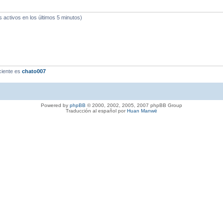
s activos en los últimos 5 minutos)
ciente es
chato007
Powered by
phpBB
© 2000, 2002, 2005, 2007 phpBB Group
Traducción al español por
Huan Manwë