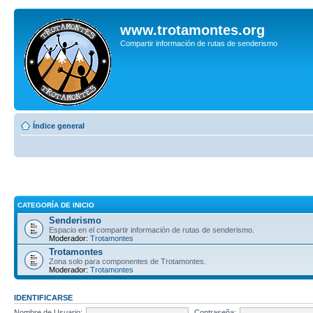
www.trotamontes.org
Compartir información de rutas de senderismo
Índice general
CATEGORÍA DE INICIO
Senderismo
Espacio en el compartir información de rutas de senderismo.
Moderador:
Trotamontes
Trotamontes
Zona solo para componentes de Trotamontes.
Moderador:
Trotamontes
IDENTIFICARSE
Nombre de Usuario:
Contraseña: