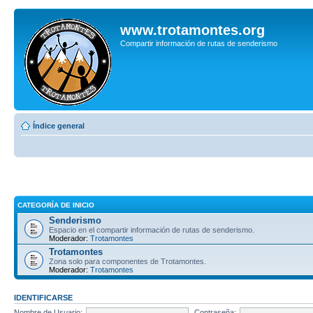
www.trotamontes.org
Compartir información de rutas de senderismo
Índice general
CATEGORÍA DE INICIO
Senderismo
Espacio en el compartir información de rutas de senderismo.
Moderador:
Trotamontes
Trotamontes
Zona solo para componentes de Trotamontes.
Moderador:
Trotamontes
IDENTIFICARSE
Nombre de Usuario:
Contraseña: