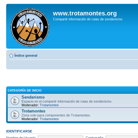
www.trotamontes.org
Compartir información de rutas de senderismo
Índice general
CATEGORÍA DE INICIO
Senderismo
Espacio en el compartir información de rutas de senderismo.
Moderador:
Trotamontes
Trotamontes
Zona solo para componentes de Trotamontes.
Moderador:
Trotamontes
IDENTIFICARSE
Nombre de Usuario:
Contraseña: