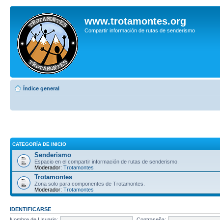
www.trotamontes.org
Compartir información de rutas de senderismo
Índice general
CATEGORÍA DE INICIO
Senderismo
Espacio en el compartir información de rutas de senderismo.
Moderador:
Trotamontes
Trotamontes
Zona solo para componentes de Trotamontes.
Moderador:
Trotamontes
IDENTIFICARSE
Nombre de Usuario:
Contraseña: