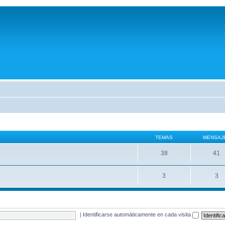
TEMAS
MENSAJ
38
41
3
3
|
Identificarse automáticamente en cada visita