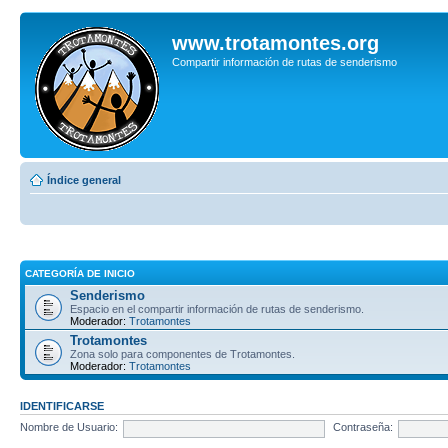
www.trotamontes.org
Compartir información de rutas de senderismo
Índice general
CATEGORÍA DE INICIO
Senderismo
Espacio en el compartir información de rutas de senderismo.
Moderador:
Trotamontes
Trotamontes
Zona solo para componentes de Trotamontes.
Moderador:
Trotamontes
IDENTIFICARSE
Nombre de Usuario:
Contraseña: