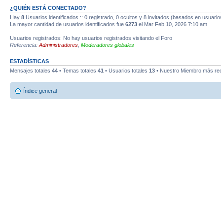
¿QUIÉN ESTÁ CONECTADO?
Hay
8
Usuarios identificados :: 0 registrado, 0 ocultos y 8 invitados (basados en usuario
La mayor cantidad de usuarios identificados fue
6273
el Mar Feb 10, 2026 7:10 am
Usuarios registrados: No hay usuarios registrados visitando el Foro
Referencia:
Administradores
,
Moderadores globales
ESTADÍSTICAS
Mensajes totales
44
• Temas totales
41
• Usuarios totales
13
• Nuestro Miembro más re
Índice general