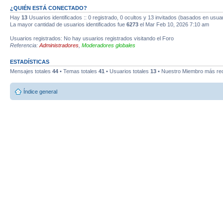
¿QUIÉN ESTÁ CONECTADO?
Hay
13
Usuarios identificados :: 0 registrado, 0 ocultos y 13 invitados (basados en usuar
La mayor cantidad de usuarios identificados fue
6273
el Mar Feb 10, 2026 7:10 am
Usuarios registrados: No hay usuarios registrados visitando el Foro
Referencia:
Administradores
,
Moderadores globales
ESTADÍSTICAS
Mensajes totales
44
• Temas totales
41
• Usuarios totales
13
• Nuestro Miembro más re
Índice general