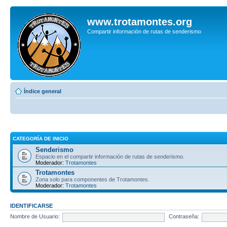
www.trotamontes.org
Compartir información de rutas de senderismo
Índice general
CATEGORÍA DE INICIO
Senderismo
Espacio en el compartir información de rutas de senderismo.
Moderador:
Trotamontes
Trotamontes
Zona solo para componentes de Trotamontes.
Moderador:
Trotamontes
IDENTIFICARSE
Nombre de Usuario:
Contraseña: