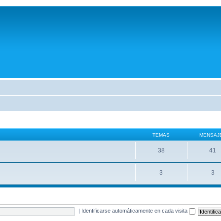
TEMAS
MENSAJ
38
41
3
3
|
Identificarse automáticamente en cada visita