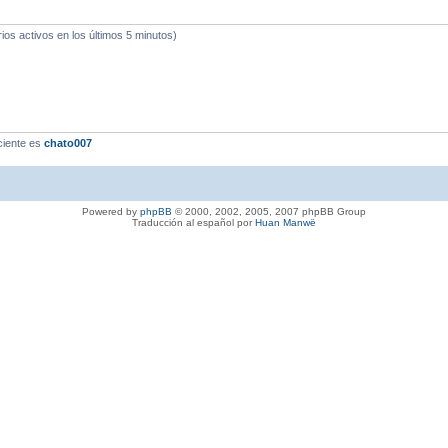
ios activos en los últimos 5 minutos)
ciente es
chato007
Powered by
phpBB
© 2000, 2002, 2005, 2007 phpBB Group
Traducción al español por
Huan Manwë