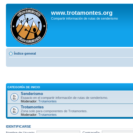
www.trotamontes.org
Compartir información de rutas de senderismo
Índice general
CATEGORÍA DE INICIO
Senderismo
Espacio en el compartir información de rutas de senderismo.
Moderador:
Trotamontes
Trotamontes
Zona solo para componentes de Trotamontes.
Moderador:
Trotamontes
IDENTIFICARSE
Nombre de Usuario:
Contraseña: