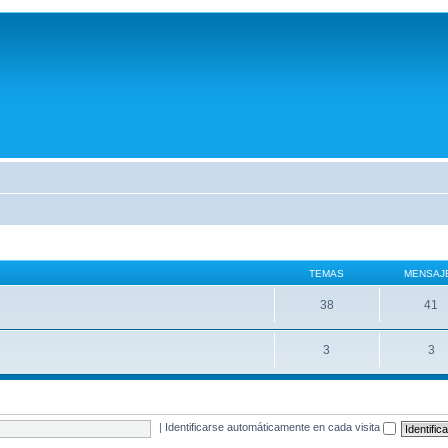
TEMAS
MENSAJ
38
41
3
3
|
Identificarse automáticamente en cada visita