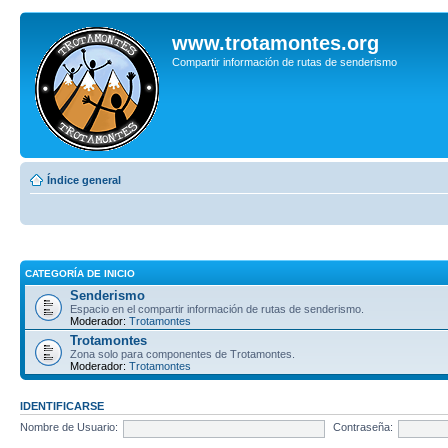
www.trotamontes.org
Compartir información de rutas de senderismo
Índice general
CATEGORÍA DE INICIO
Senderismo
Espacio en el compartir información de rutas de senderismo.
Moderador:
Trotamontes
Trotamontes
Zona solo para componentes de Trotamontes.
Moderador:
Trotamontes
IDENTIFICARSE
Nombre de Usuario:
Contraseña: