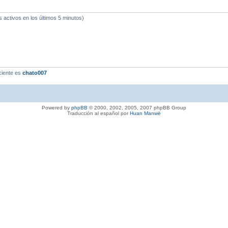
s activos en los últimos 5 minutos)
ciente es
chato007
Powered by
phpBB
© 2000, 2002, 2005, 2007 phpBB Group
Traducción al español por
Huan Manwë