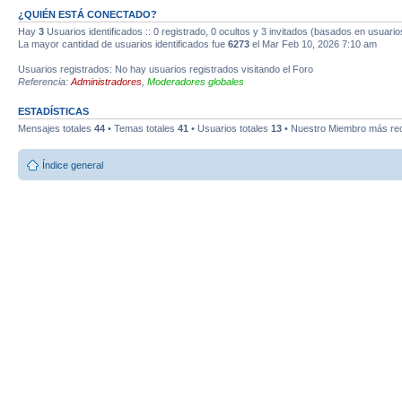
¿QUIÉN ESTÁ CONECTADO?
Hay
3
Usuarios identificados :: 0 registrado, 0 ocultos y 3 invitados (basados en usuario
La mayor cantidad de usuarios identificados fue
6273
el Mar Feb 10, 2026 7:10 am
Usuarios registrados: No hay usuarios registrados visitando el Foro
Referencia:
Administradores
,
Moderadores globales
ESTADÍSTICAS
Mensajes totales
44
• Temas totales
41
• Usuarios totales
13
• Nuestro Miembro más re
Índice general