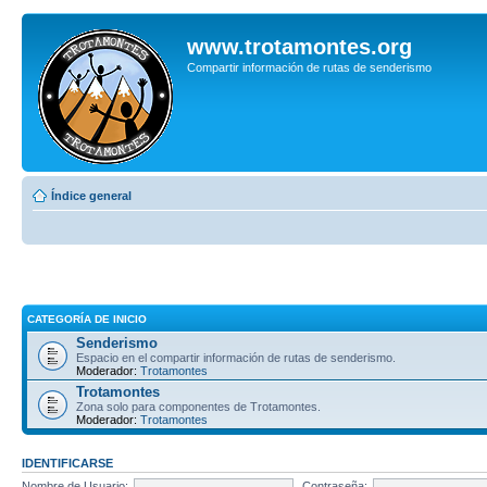
www.trotamontes.org
Compartir información de rutas de senderismo
Índice general
CATEGORÍA DE INICIO
Senderismo
Espacio en el compartir información de rutas de senderismo.
Moderador:
Trotamontes
Trotamontes
Zona solo para componentes de Trotamontes.
Moderador:
Trotamontes
IDENTIFICARSE
Nombre de Usuario:
Contraseña: