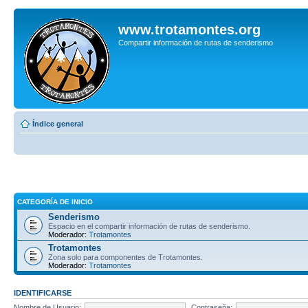
www.trotamontes.org
Compartir información de rutas de senderismo
Índice general
CATEGORÍA DE INICIO
Senderismo
Espacio en el compartir información de rutas de senderismo.
Moderador:
Trotamontes
Trotamontes
Zona solo para componentes de Trotamontes.
Moderador:
Trotamontes
IDENTIFICARSE
Nombre de Usuario:
Contraseña: