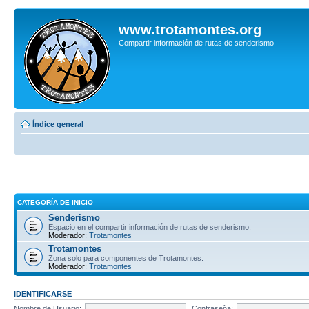
www.trotamontes.org
Compartir información de rutas de senderismo
Índice general
CATEGORÍA DE INICIO
Senderismo
Espacio en el compartir información de rutas de senderismo.
Moderador:
Trotamontes
Trotamontes
Zona solo para componentes de Trotamontes.
Moderador:
Trotamontes
IDENTIFICARSE
Nombre de Usuario:
Contraseña: