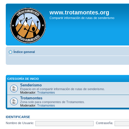
www.trotamontes.org
Compartir información de rutas de senderismo
Índice general
CATEGORÍA DE INICIO
Senderismo
Espacio en el compartir información de rutas de senderismo.
Moderador:
Trotamontes
Trotamontes
Zona solo para componentes de Trotamontes.
Moderador:
Trotamontes
IDENTIFICARSE
Nombre de Usuario:
Contraseña: