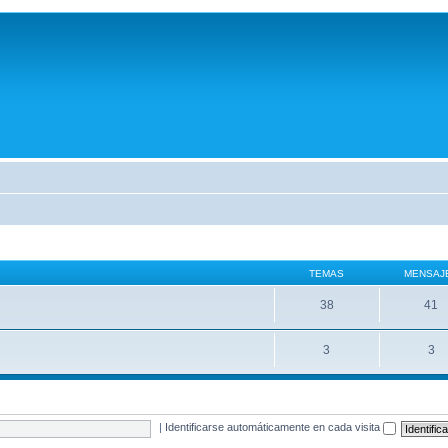
TEMAS
MENSAJ
38
41
3
3
|
Identificarse automáticamente en cada visita