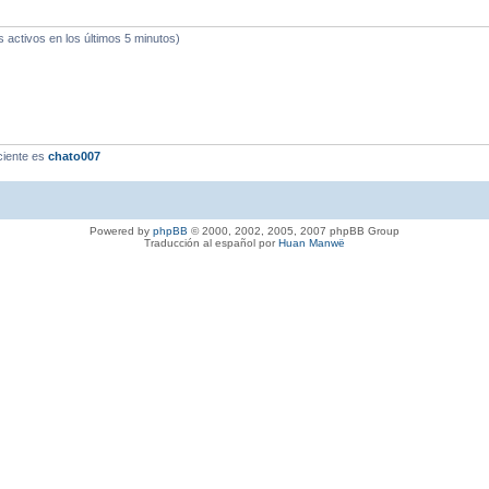
s activos en los últimos 5 minutos)
ciente es
chato007
Powered by
phpBB
© 2000, 2002, 2005, 2007 phpBB Group
Traducción al español por
Huan Manwë