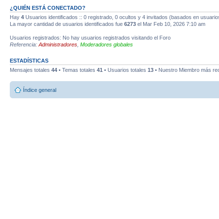
¿QUIÉN ESTÁ CONECTADO?
Hay
4
Usuarios identificados :: 0 registrado, 0 ocultos y 4 invitados (basados en usuario
La mayor cantidad de usuarios identificados fue
6273
el Mar Feb 10, 2026 7:10 am
Usuarios registrados: No hay usuarios registrados visitando el Foro
Referencia:
Administradores
,
Moderadores globales
ESTADÍSTICAS
Mensajes totales
44
• Temas totales
41
• Usuarios totales
13
• Nuestro Miembro más re
Índice general