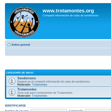
www.trotamontes.org
Compartir información de rutas de senderismo
Índice general
CATEGORÍA DE INICIO
Senderismo
Espacio en el compartir información de rutas de senderismo.
Moderador:
Trotamontes
Trotamontes
Zona solo para componentes de Trotamontes.
Moderador:
Trotamontes
IDENTIFICARSE
Nombre de Usuario:
Contraseña: