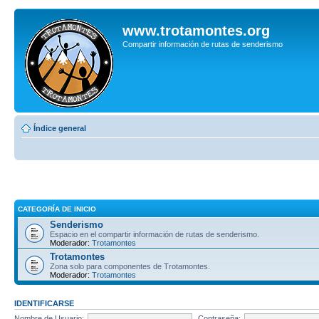
www.trotamontes.org
Compartir información de rutas de senderismo
Índice general
CATEGORÍA DE INICIO
Senderismo
Espacio en el compartir información de rutas de senderismo.
Moderador:
Trotamontes
Trotamontes
Zona solo para componentes de Trotamontes.
Moderador:
Trotamontes
IDENTIFICARSE
Nombre de Usuario:
Contraseña: