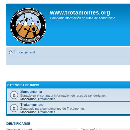
www.trotamontes.org
Compartir información de rutas de senderismo
Índice general
CATEGORÍA DE INICIO
Senderismo
Espacio en el compartir información de rutas de senderismo.
Moderador:
Trotamontes
Trotamontes
Zona solo para componentes de Trotamontes.
Moderador:
Trotamontes
IDENTIFICARSE
Nombre de Usuario:
Contraseña: