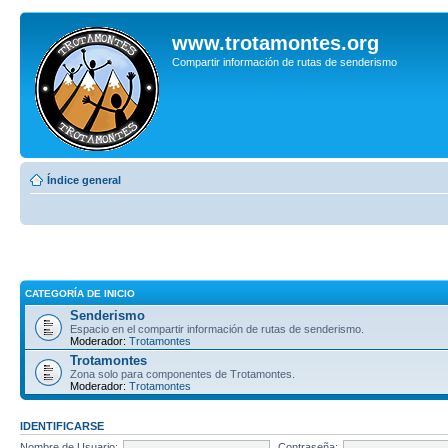
www.trotamontes.org
Compartir información de rutas de senderismo
Índice general
CATEGORÍA DE INICIO
Senderismo
Espacio en el compartir información de rutas de senderismo.
Moderador:
Trotamontes
Trotamontes
Zona solo para componentes de Trotamontes.
Moderador:
Trotamontes
IDENTIFICARSE
Nombre de Usuario:
Contraseña: