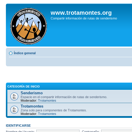
www.trotamontes.org
Compartir información de rutas de senderismo
Índice general
CATEGORÍA DE INICIO
Senderismo
Espacio en el compartir información de rutas de senderismo.
Moderador:
Trotamontes
Trotamontes
Zona solo para componentes de Trotamontes.
Moderador:
Trotamontes
IDENTIFICARSE
Nombre de Usuario:
Contraseña: