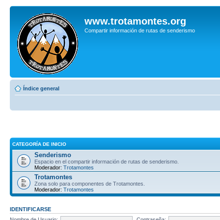
www.trotamontes.org
Compartir información de rutas de senderismo
Índice general
CATEGORÍA DE INICIO
Senderismo
Espacio en el compartir información de rutas de senderismo.
Moderador:
Trotamontes
Trotamontes
Zona solo para componentes de Trotamontes.
Moderador:
Trotamontes
IDENTIFICARSE
Nombre de Usuario:
Contraseña: