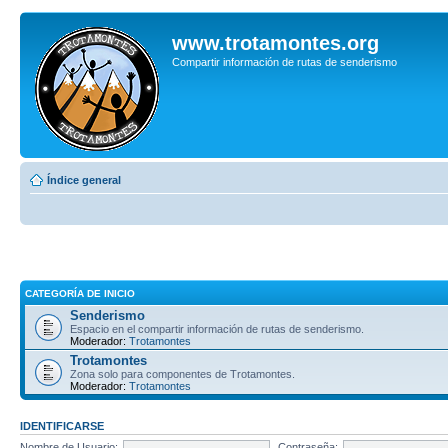
www.trotamontes.org
Compartir información de rutas de senderismo
Índice general
CATEGORÍA DE INICIO
Senderismo
Espacio en el compartir información de rutas de senderismo.
Moderador:
Trotamontes
Trotamontes
Zona solo para componentes de Trotamontes.
Moderador:
Trotamontes
IDENTIFICARSE
Nombre de Usuario:
Contraseña: