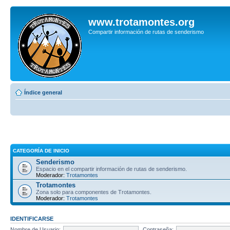
www.trotamontes.org
Compartir información de rutas de senderismo
Índice general
CATEGORÍA DE INICIO
Senderismo
Espacio en el compartir información de rutas de senderismo.
Moderador:
Trotamontes
Trotamontes
Zona solo para componentes de Trotamontes.
Moderador:
Trotamontes
IDENTIFICARSE
Nombre de Usuario:
Contraseña: