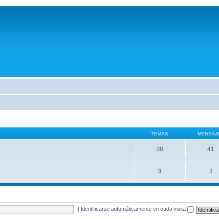
TEMAS
MENSAJ
38
41
3
3
|
Identificarse automáticamente en cada visita