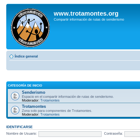
www.trotamontes.org
Compartir información de rutas de senderismo
Índice general
CATEGORÍA DE INICIO
Senderismo
Espacio en el compartir información de rutas de senderismo.
Moderador:
Trotamontes
Trotamontes
Zona solo para componentes de Trotamontes.
Moderador:
Trotamontes
IDENTIFICARSE
Nombre de Usuario:
Contraseña: