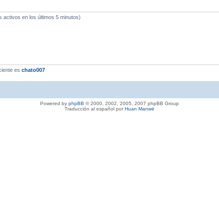
s activos en los últimos 5 minutos)
ciente es
chato007
Powered by
phpBB
© 2000, 2002, 2005, 2007 phpBB Group
Traducción al español por
Huan Manwë