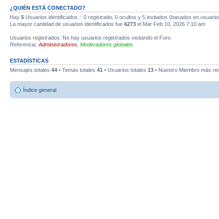
¿QUIÉN ESTÁ CONECTADO?
Hay
5
Usuarios identificados :: 0 registrado, 0 ocultos y 5 invitados (basados en usuario
La mayor cantidad de usuarios identificados fue
6273
el Mar Feb 10, 2026 7:10 am
Usuarios registrados: No hay usuarios registrados visitando el Foro
Referencia:
Administradores
,
Moderadores globales
ESTADÍSTICAS
Mensajes totales
44
• Temas totales
41
• Usuarios totales
13
• Nuestro Miembro más re
Índice general