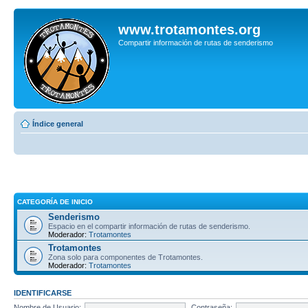
www.trotamontes.org
Compartir información de rutas de senderismo
Índice general
CATEGORÍA DE INICIO
Senderismo
Espacio en el compartir información de rutas de senderismo.
Moderador:
Trotamontes
Trotamontes
Zona solo para componentes de Trotamontes.
Moderador:
Trotamontes
IDENTIFICARSE
Nombre de Usuario:
Contraseña: