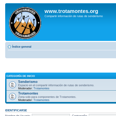
www.trotamontes.org
Compartir información de rutas de senderismo
Índice general
CATEGORÍA DE INICIO
Senderismo
Espacio en el compartir información de rutas de senderismo.
Moderador:
Trotamontes
Trotamontes
Zona solo para componentes de Trotamontes.
Moderador:
Trotamontes
IDENTIFICARSE
Nombre de Usuario:
Contraseña: