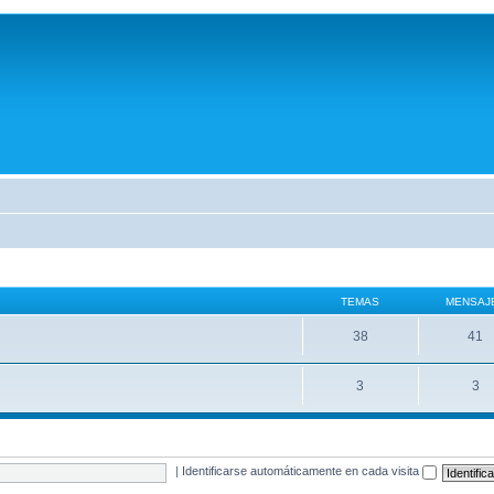
TEMAS
MENSAJ
38
41
3
3
|
Identificarse automáticamente en cada visita