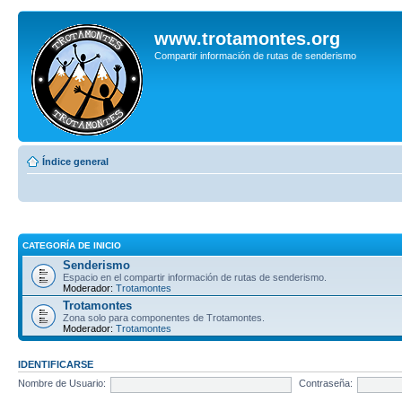
www.trotamontes.org
Compartir información de rutas de senderismo
Índice general
CATEGORÍA DE INICIO
Senderismo
Espacio en el compartir información de rutas de senderismo.
Moderador:
Trotamontes
Trotamontes
Zona solo para componentes de Trotamontes.
Moderador:
Trotamontes
IDENTIFICARSE
Nombre de Usuario:
Contraseña: