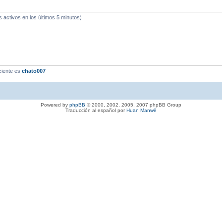
s activos en los últimos 5 minutos)
ciente es
chato007
Powered by
phpBB
© 2000, 2002, 2005, 2007 phpBB Group
Traducción al español por
Huan Manwë