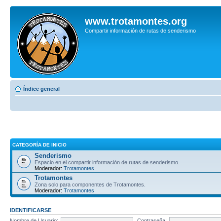
www.trotamontes.org
Compartir información de rutas de senderismo
Índice general
CATEGORÍA DE INICIO
Senderismo
Espacio en el compartir información de rutas de senderismo.
Moderador:
Trotamontes
Trotamontes
Zona solo para componentes de Trotamontes.
Moderador:
Trotamontes
IDENTIFICARSE
Nombre de Usuario:
Contraseña: