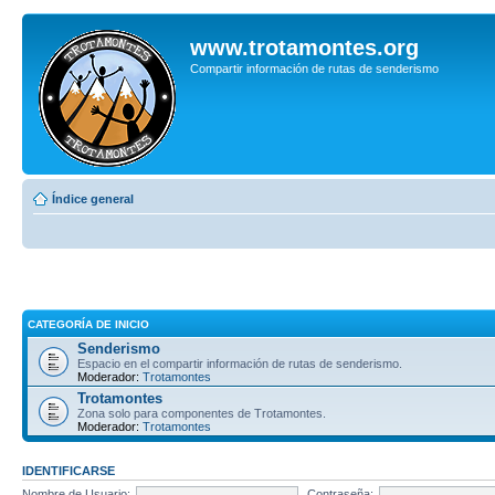
www.trotamontes.org
Compartir información de rutas de senderismo
Índice general
CATEGORÍA DE INICIO
Senderismo
Espacio en el compartir información de rutas de senderismo.
Moderador:
Trotamontes
Trotamontes
Zona solo para componentes de Trotamontes.
Moderador:
Trotamontes
IDENTIFICARSE
Nombre de Usuario:
Contraseña: