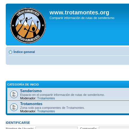
www.trotamontes.org
Compartir información de rutas de senderismo
Índice general
CATEGORÍA DE INICIO
Senderismo
Espacio en el compartir información de rutas de senderismo.
Moderador:
Trotamontes
Trotamontes
Zona solo para componentes de Trotamontes.
Moderador:
Trotamontes
IDENTIFICARSE
Nombre de Usuario:
Contraseña: