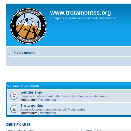
www.trotamontes.org
Compartir información de rutas de senderismo
Índice general
CATEGORÍA DE INICIO
Senderismo
Espacio en el compartir información de rutas de senderismo.
Moderador:
Trotamontes
Trotamontes
Zona solo para componentes de Trotamontes.
Moderador:
Trotamontes
IDENTIFICARSE
Nombre de Usuario:
Contraseña: