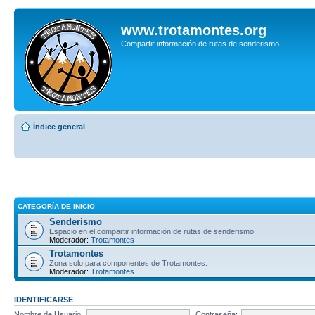
www.trotamontes.org
Compartir información de rutas de senderismo
Índice general
CATEGORÍA DE INICIO
Senderismo
Espacio en el compartir información de rutas de senderismo.
Moderador:
Trotamontes
Trotamontes
Zona solo para componentes de Trotamontes.
Moderador:
Trotamontes
IDENTIFICARSE
Nombre de Usuario:
Contraseña: