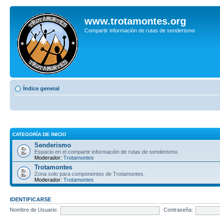
www.trotamontes.org
Compartir información de rutas de senderismo
Índice general
CATEGORÍA DE INICIO
Senderismo
Espacio en el compartir información de rutas de senderismo.
Moderador:
Trotamontes
Trotamontes
Zona solo para componentes de Trotamontes.
Moderador:
Trotamontes
IDENTIFICARSE
Nombre de Usuario:
Contraseña: