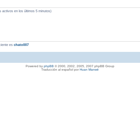
s activos en los últimos 5 minutos)
ciente es
chato007
Powered by
phpBB
© 2000, 2002, 2005, 2007 phpBB Group
Traducción al español por
Huan Manwë