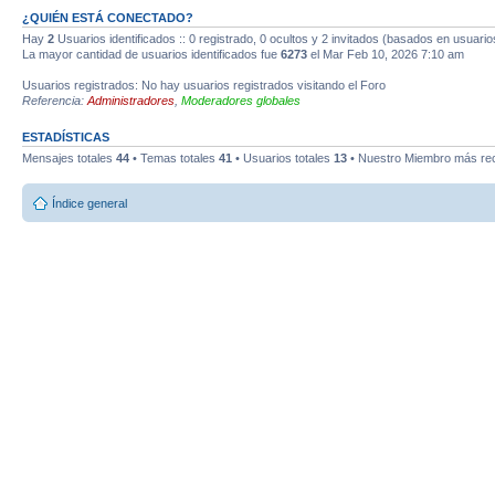
¿QUIÉN ESTÁ CONECTADO?
Hay
2
Usuarios identificados :: 0 registrado, 0 ocultos y 2 invitados (basados en usuario
La mayor cantidad de usuarios identificados fue
6273
el Mar Feb 10, 2026 7:10 am
Usuarios registrados: No hay usuarios registrados visitando el Foro
Referencia:
Administradores
,
Moderadores globales
ESTADÍSTICAS
Mensajes totales
44
• Temas totales
41
• Usuarios totales
13
• Nuestro Miembro más re
Índice general