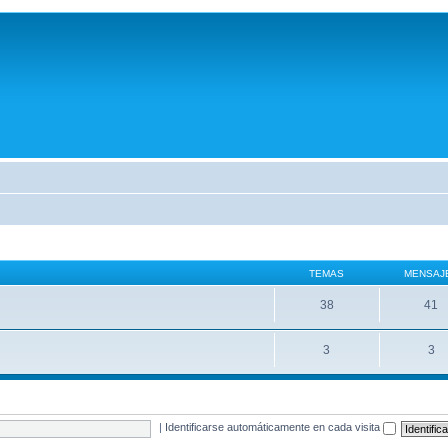
TEMAS
MENSAJ
38
41
3
3
|
Identificarse automáticamente en cada visita