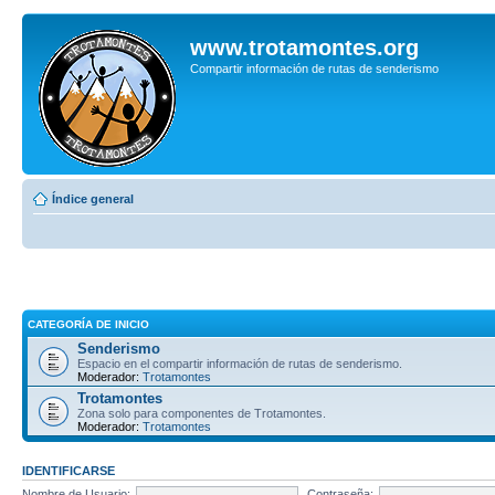
www.trotamontes.org
Compartir información de rutas de senderismo
Índice general
CATEGORÍA DE INICIO
Senderismo
Espacio en el compartir información de rutas de senderismo.
Moderador:
Trotamontes
Trotamontes
Zona solo para componentes de Trotamontes.
Moderador:
Trotamontes
IDENTIFICARSE
Nombre de Usuario:
Contraseña: