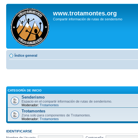
www.trotamontes.org
Compartir información de rutas de senderismo
Índice general
CATEGORÍA DE INICIO
Senderismo
Espacio en el compartir información de rutas de senderismo.
Moderador:
Trotamontes
Trotamontes
Zona solo para componentes de Trotamontes.
Moderador:
Trotamontes
IDENTIFICARSE
Nombre de Usuario:
Contraseña: