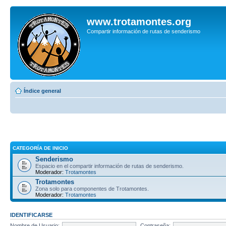
www.trotamontes.org
Compartir información de rutas de senderismo
Índice general
CATEGORÍA DE INICIO
Senderismo
Espacio en el compartir información de rutas de senderismo.
Moderador:
Trotamontes
Trotamontes
Zona solo para componentes de Trotamontes.
Moderador:
Trotamontes
IDENTIFICARSE
Nombre de Usuario:
Contraseña: