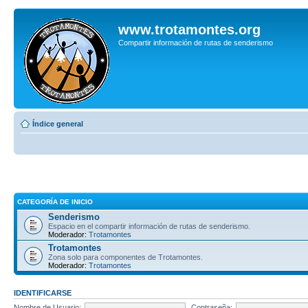
www.trotamontes.org
Compartir información de rutas de senderismo
Índice general
CATEGORÍA DE INICIO
Senderismo
Espacio en el compartir información de rutas de senderismo.
Moderador:
Trotamontes
Trotamontes
Zona solo para componentes de Trotamontes.
Moderador:
Trotamontes
IDENTIFICARSE
Nombre de Usuario:
Contraseña: