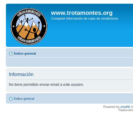
www.trotamontes.org
Compartir información de rutas de senderismo
Índice general
Información
No tiene permitido enviar email a este usuairo.
Índice general
Powered by
phpBB
©
Traducción