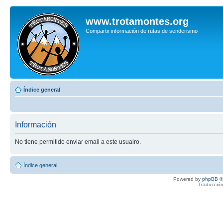
www.trotamontes.org
Compartir información de rutas de senderismo
Índice general
Información
No tiene permitido enviar email a este usuairo.
Índice general
Powered by
phpBB
©
Traducción