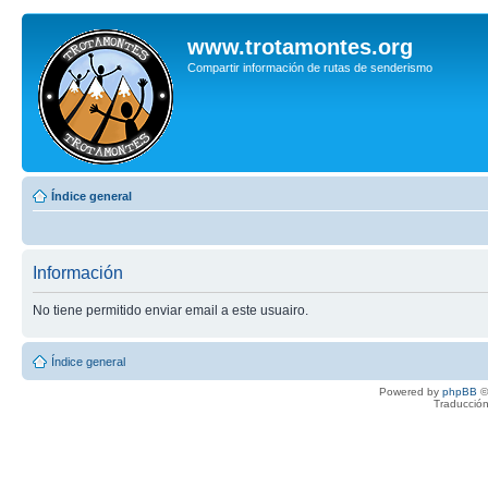
www.trotamontes.org
Compartir información de rutas de senderismo
Índice general
Información
No tiene permitido enviar email a este usuairo.
Índice general
Powered by
phpBB
©
Traducción