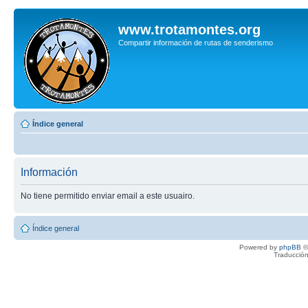
www.trotamontes.org
Compartir información de rutas de senderismo
Índice general
Información
No tiene permitido enviar email a este usuairo.
Índice general
Powered by
phpBB
©
Traducción