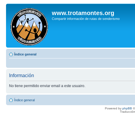
www.trotamontes.org
Compartir información de rutas de senderismo
Índice general
Información
No tiene permitido enviar email a este usuairo.
Índice general
Powered by
phpBB
©
Traducción