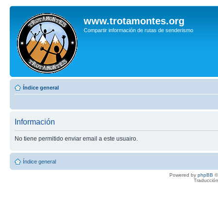
www.trotamontes.org
Compartir información de rutas de senderismo
Índice general
Información
No tiene permitido enviar email a este usuairo.
Índice general
Powered by
phpBB
©
Traducción