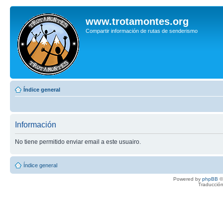
www.trotamontes.org
Compartir información de rutas de senderismo
Índice general
Información
No tiene permitido enviar email a este usuairo.
Índice general
Powered by
phpBB
©
Traducción