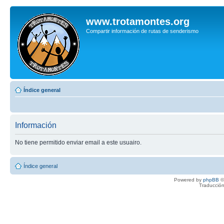
www.trotamontes.org
Compartir información de rutas de senderismo
Índice general
Información
No tiene permitido enviar email a este usuairo.
Índice general
Powered by
phpBB
©
Traducción