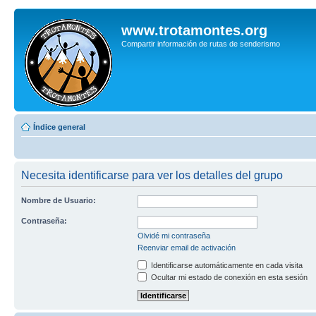
www.trotamontes.org
Compartir información de rutas de senderismo
Índice general
Necesita identificarse para ver los detalles del grupo
Nombre de Usuario:
Contraseña:
Olvidé mi contraseña
Reenviar email de activación
Identificarse automáticamente en cada visita
Ocultar mi estado de conexión en esta sesión